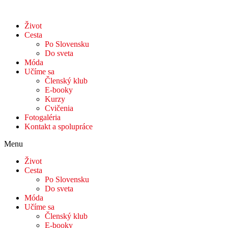
Život
Cesta
Po Slovensku
Do sveta
Móda
Učíme sa
Členský klub
E-booky
Kurzy
Cvičenia
Fotogaléria
Kontakt a spolupráce
Menu
Život
Cesta
Po Slovensku
Do sveta
Móda
Učíme sa
Členský klub
E-booky