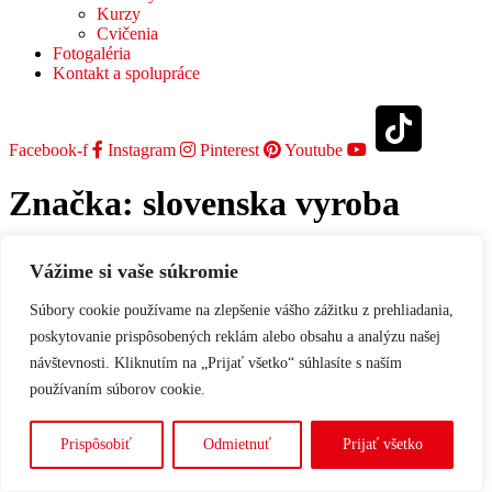
Kurzy
Cvičenia
Fotogaléria
Kontakt a spolupráce
Facebook-f
Instagram
Pinterest
Youtube
Značka:
slovenska vyroba
Z handmade kuchyne II. – Kristína
Vážime si vaše súkromie
šperky
Súbory cookie používame na zlepšenie vášho zážitku z prehliadania,
poskytovanie prispôsobených reklám alebo obsahu a analýzu našej
návštevnosti. Kliknutím na „Prijať všetko“ súhlasíte s naším
Minule sme začali predkrmom a dnes pokračujeme druhým chodom.
používaním súborov cookie.
Tentokrát sa naučíme šiť sukňu. Ale nebojte, nepôjde o nič zložité.
Výber látky záleží na vás.
Prispôsobiť
Odmietnuť
Prijať všetko
Všeobecné obchodné podmienky
•
Ochrana osobných údajov