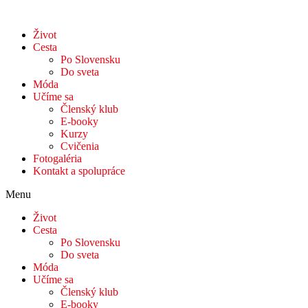
Život
Cesta
Po Slovensku
Do sveta
Móda
Učíme sa
Členský klub
E-booky
Kurzy
Cvičenia
Fotogaléria
Kontakt a spolupráce
Menu
Život
Cesta
Po Slovensku
Do sveta
Móda
Učíme sa
Členský klub
E-booky