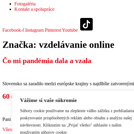
Fotogaléria
Kontakt a spolupráce
Facebook-f
Instagram
Pinterest
Youtube
Značka:
vzdelávanie online
Čo mi pandémia dala a vzala
Slovensko sa zaradilo medzi európske krajiny s najdlhšie zatvoreným
60 (ne)pravdivých výhovoriek online vyuč
Vážime si vaše súkromie
Súbory cookie používame na zlepšenie vášho zážitku z prehliadania
poskytovanie prispôsobených reklám alebo obsahu a analýzu našej
Pani učiteľka, prepáčte, že som chýbal na online hodine, začala mi 
návštevnosti. Kliknutím na „Prijať všetko“ súhlasíte s naším
Všeobecné obchodné podmienky
•
Ochrana osobných údajov
používaním súborov cookie.