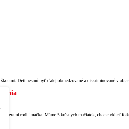
i školami. Deti nesmú byť ďalej obmedzované a diskriminované v oblas
ovania
,
pred dverami rodiť mačka. Máme 5 krásnych mačiatok, chcete vidieť fot