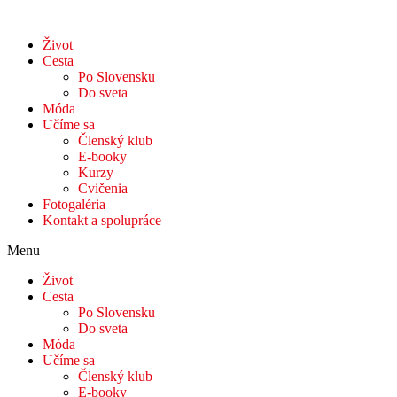
Život
Cesta
Po Slovensku
Do sveta
Móda
Učíme sa
Členský klub
E-booky
Kurzy
Cvičenia
Fotogaléria
Kontakt a spolupráce
Menu
Život
Cesta
Po Slovensku
Do sveta
Móda
Učíme sa
Členský klub
E-booky