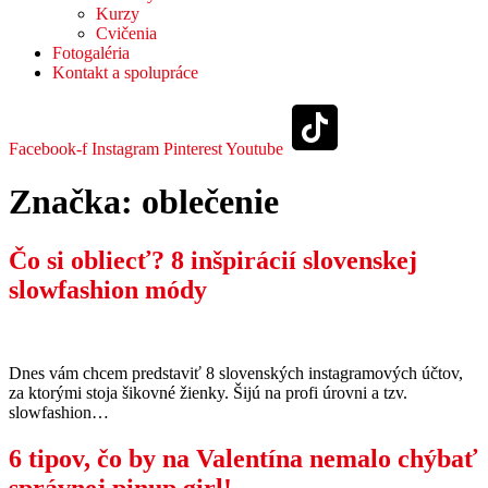
Kurzy
Cvičenia
Fotogaléria
Kontakt a spolupráce
Facebook-f
Instagram
Pinterest
Youtube
Značka:
oblečenie
Čo si obliecť? 8 inšpirácií slovenskej
slowfashion módy
Dnes vám chcem predstaviť 8 slovenských instagramových účtov,
za ktorými stoja šikovné žienky. Šijú na profi úrovni a tzv.
slowfashion…
6 tipov, čo by na Valentína nemalo chýbať
správnej pinup girl!