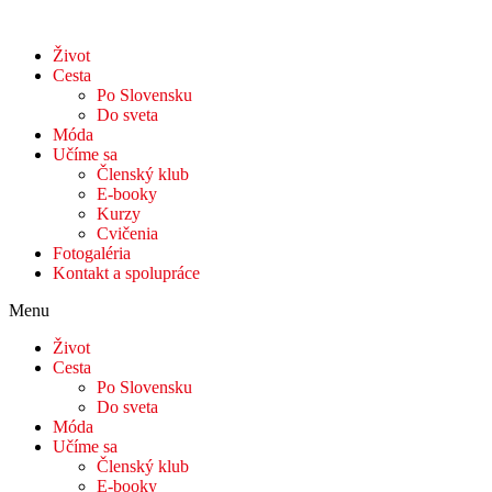
Život
Cesta
Po Slovensku
Do sveta
Móda
Učíme sa
Členský klub
E-booky
Kurzy
Cvičenia
Fotogaléria
Kontakt a spolupráce
Menu
Život
Cesta
Po Slovensku
Do sveta
Móda
Učíme sa
Členský klub
E-booky