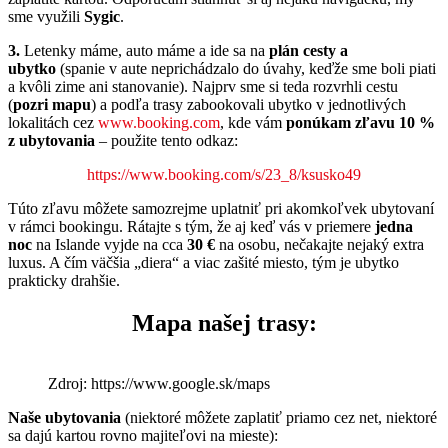
sme využili
Sygic
.
3.
Letenky máme, auto máme a ide sa na
plán cesty a
ubytko
(spanie v aute neprichádzalo do úvahy, keďže sme boli piati
a kvôli zime ani stanovanie). Najprv sme si teda rozvrhli cestu
(
pozri mapu
) a podľa trasy zabookovali ubytko v jednotlivých
lokalitách cez
www.booking.com
, kde vám
ponúkam zľavu 10 %
z ubytovania
– použite tento odkaz:
https://www.booking.com/s/23_8/ksusko49
Túto zľavu môžete samozrejme uplatniť pri akomkoľvek ubytovaní
v rámci bookingu. Rátajte s tým, že aj keď vás v priemere
jedna
noc
na Islande vyjde na cca
30 €
na osobu, nečakajte nejaký extra
luxus. A čím väčšia „diera“ a viac zašité miesto, tým je ubytko
prakticky drahšie.
Mapa našej trasy:
Zdroj: https://www.google.sk/maps
Naše ubytovania
(niektoré môžete zaplatiť priamo cez net, niektoré
sa dajú kartou rovno majiteľovi na mieste):