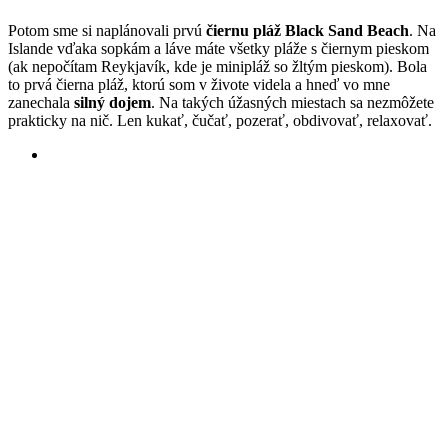
Potom sme si naplánovali prvú
čiernu pláž Black Sand Beach
. Na
Islande vďaka sopkám a láve máte všetky pláže s čiernym pieskom
(ak nepočítam Reykjavík, kde je minipláž so žltým pieskom). Bola
to prvá čierna pláž, ktorú som v živote videla a hneď vo mne
zanechala
silný dojem
. Na takých úžasných miestach sa nezmôžete
prakticky na nič. Len kukať, čučať, pozerať, obdivovať, relaxovať.