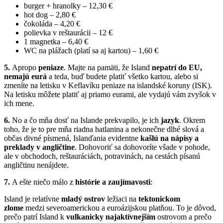
burger + hranolky – 12,30 €
hot dog – 2,80 €
čokoláda – 4,20 €
polievka v reštaurácii – 12 €
1 magnetka – 6,40 €
WC na plážach (platí sa aj kartou) – 1,60 €
5.
Apropo
peniaze
. Majte na pamäti, že Island
nepatrí do EU,
nemajú eurá
a teda, buď budete platiť všetko kartou, alebo si
zmeníte na letisku v Keflavíku peniaze na islandské koruny (ISK).
Na letisku môžete platiť aj priamo eurami, ale vydajú vám zvyšok v
ich mene.
6.
No a čo mňa dosť na Islande prekvapilo, je ich
jazyk
. Okrem
toho, že je to pre mňa riadna hatlanina a nekonečne dlhé slová a
občas divné písmená, Islanďania evidentne
kašlú na nápisy a
preklady v angličtine
. Dohovoriť sa dohovoríte všade v pohode,
ale v obchodoch, reštauráciách, potravinách, na cestách písanú
angličtinu nenájdete.
7.
A ešte niečo málo z
histórie a zaujímavosti
:
Island je relatívne
mladý ostrov
ležiaci na
tektonickom
zlome
medzi severoamerickou a euroázijskou platňou. To je dôvod,
prečo patrí Island k
vulkanicky najaktívnejším
ostrovom a prečo