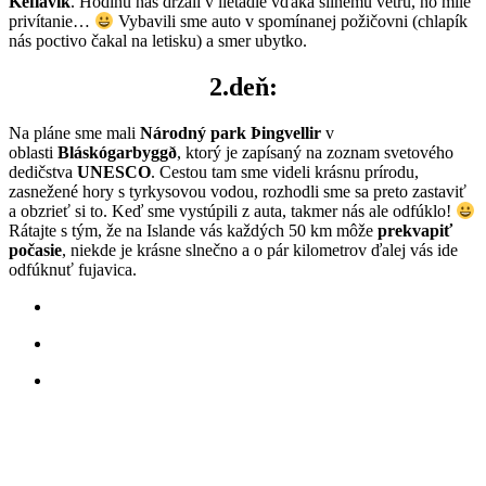
Keflavík
. Hodinu nás držali v lietadle vďaka silnému vetru, no milé
privítanie…
Vybavili sme auto v spomínanej požičovni (chlapík
nás poctivo čakal na letisku) a smer ubytko.
2.deň:
Na pláne sme mali
Národný park Þingvellir
v
oblasti
Bláskógarbyggð
, ktorý je zapísaný na zoznam svetového
dedičstva
UNESCO
. Cestou tam sme videli krásnu prírodu,
zasnežené hory s tyrkysovou vodou, rozhodli sme sa preto zastaviť
a obzrieť si to. Keď sme vystúpili z auta, takmer nás ale odfúklo!
Rátajte s tým, že na Islande vás každých 50 km môže
prekvapiť
počasie
, niekde je krásne slnečno a o pár kilometrov ďalej vás ide
odfúknuť fujavica.