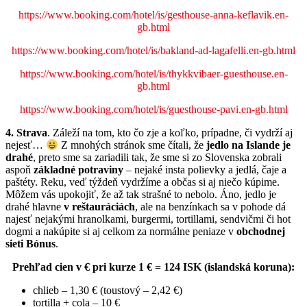
https://www.booking.com/hotel/is/gesthouse-anna-keflavik.en-
gb.html
https://www.booking.com/hotel/is/bakland-ad-lagafelli.en-gb.html
https://www.booking.com/hotel/is/thykkvibaer-guesthouse.en-
gb.html
https://www.booking.com/hotel/is/guesthouse-pavi.en-gb.html
4.
Strava
. Záleží na tom, kto čo zje a koľko, prípadne, či vydrží aj
nejesť…
Z mnohých stránok sme čítali, že
jedlo na Islande je
drahé
, preto sme sa zariadili tak, že sme si zo Slovenska zobrali
aspoň
základné potraviny
– nejaké insta polievky a jedlá, čaje a
paštéty. Reku, veď týždeň vydržíme a občas si aj niečo kúpime.
Môžem vás upokojiť, že až tak strašné to nebolo. Áno, jedlo je
drahé hlavne
v reštauráciách
, ale na benzínkach sa v pohode dá
najesť nejakými hranolkami, burgermi, tortillami, sendvičmi či hot
dogmi a nakúpite si aj celkom za normálne peniaze v
obchodnej
sieti Bónus
.
Prehľad cien v € pri kurze 1 € = 124 ISK (islandská koruna):
chlieb – 1,30 € (toustový – 2,42 €)
tortilla + cola – 10 €