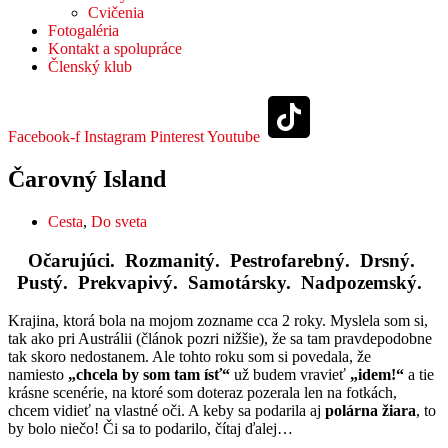
Cvičenia
Fotogaléria
Kontakt a spolupráce
Členský klub
Facebook-f
Instagram
Pinterest
Youtube
Čarovný Island
Cesta
,
Do sveta
Očarujúci. Rozmanitý. Pestrofarebný. Drsný.
Pustý. Prekvapivý. Samotársky. Nadpozemský.
Krajina, ktorá bola na mojom zozname cca 2 roky. Myslela som si,
tak ako pri Austrálii (článok pozri nižšie), že sa tam pravdepodobne
tak skoro nedostanem. Ale tohto roku som si povedala, že
namiesto
„chcela by som tam ísť“
už budem vravieť
„idem!“
a tie
krásne scenérie, na ktoré som doteraz pozerala len na fotkách,
chcem vidieť na vlastné oči. A keby sa podarila aj
polárna žiara
, to
by bolo niečo! Či sa to podarilo, čítaj ďalej…