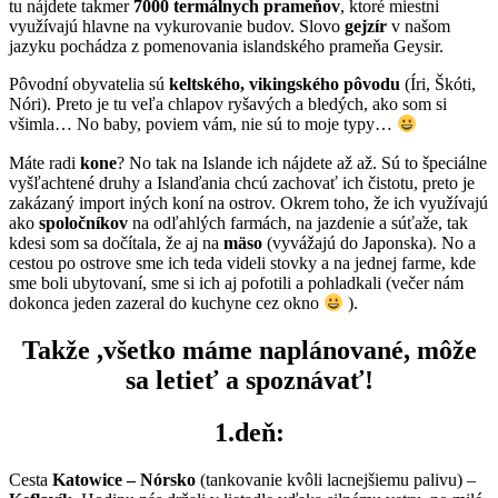
tu nájdete takmer
7000 termálnych prameňov
, ktoré miestni
využívajú hlavne na vykurovanie budov. Slovo
gejzír
v našom
jazyku pochádza z pomenovania islandského prameňa Geysir.
Pôvodní obyvatelia sú
keltského, vikingského pôvodu
(Íri, Škóti,
Nóri). Preto je tu veľa chlapov ryšavých a bledých, ako som si
všimla… No baby, poviem vám, nie sú to moje typy…
Máte radi
kone
? No tak na Islande ich nájdete až až. Sú to špeciálne
vyšľachtené druhy a Islanďania chcú zachovať ich čistotu, preto je
zakázaný import iných koní na ostrov. Okrem toho, že ich využívajú
ako
spoločníkov
na odľahlých farmách, na jazdenie a súťaže, tak
kdesi som sa dočítala, že aj na
mäso
(vyvážajú do Japonska). No a
cestou po ostrove sme ich teda videli stovky a na jednej farme, kde
sme boli ubytovaní, sme si ich aj pofotili a pohladkali (večer nám
dokonca jeden zazeral do kuchyne cez okno
).
Takže ,všetko máme naplánované, môže
sa letieť a spoznávať!
1.deň:
Cesta
Katowice – Nórsko
(tankovanie kvôli lacnejšiemu palivu) –