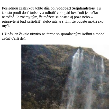
Poslednou zastávkou tohto dňa bol
vodopád Seljalandsfoss
. Tu
takisto prúdi dosť turistov a odfotiť vodopád bez ľudí je trošku
náročné. Je známy tým, že môžete sa dostať aj poza neho –
pripravte si buď pršiplášť, alebo rátajte s tým, že budete mokrí ako
myši.
Už nás len čakalo ubytko na farme so spomínanými koňmi a mohol
začať ďalší deň.