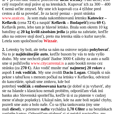
celý rozpočet stojí práve aj na letenkách. Kupovať ich za 300 – 400
€ nemá určite zmysel. My sme ich kupovali cca 4 týždne pred
cestou a dá sa povedať, že za lacný peniaz – pozri stránku
www.azair.eu
. Ja som mala nakombinovanú letenku
Katowice –
Keflavík
(cena
72 €
) a naspäť
Keflavík – Budapešť
(cena
69 €
).
Keflavík preto, lebo tam je hlavné letisko. Brala som okrem 10 kg
batožiny aj
20 kg kvôli zásobám jedla
(a pitia na zahriatie, keďže
alko na ostrove stojí dosť), preto ma letenka stála o kufor navyše.
Letela som spoločnosťou
Wizzair
.
2.
Letenky by boli, ale treba sa nám na ostrove nejako
pohybovať
.
Na to je
najideálnejšie
auto
, keďže busom by vás to teda vyšlo
draho. My sme nechceli platiť žiadne 3000 € zálohy za auto a našli
sme si požičovňu
www.citycarrental.is
a auto bookli rovno cez
stránku (za
270 €
). Ako vodič musíte mať
najmenej 20 rokov
a
aspoň
1 rok vodičák
. My sme zvolili
Daciu Logan
. Chlapík si nás
pekne s tabuľkou s menom počkal na letisku v Keflavíku, odviezol
do kancelárie, spísali sme zmluvu, kde bol
potrebný
vodičák
a
embosovaná karta
(je dobré si ju vybaviť, aby
ste na Islande s klasickou nemali problém, odporúčam však inú
banku ako Slovenská sporiteľňa, keďže tá si za platenie v cudzej
mene sťahuje poplatky). Ukázal nám, kde na aute boli nejaké chyby,
pozreli sme auto a bolo naše. Čo sa týka tankovania (my sme
mali
diesel
), v priemere
nafta
vychádza
1,70 €/liter
a na benzínkach
zaplatíte kartou. Odporúčam stiahnuť si aj nejakú navigačku, my