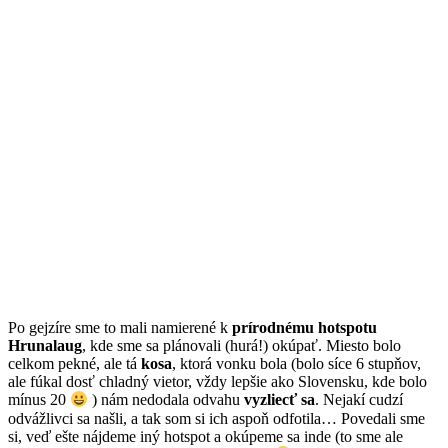
Po gejzíre sme to mali namierené k
prírodnému hotspotu
Hrunalaug
, kde sme sa plánovali (hurá!) okúpať. Miesto bolo
celkom pekné, ale tá
kosa
, ktorá vonku bola (bolo síce 6 stupňov,
ale fúkal dosť chladný vietor, vždy lepšie ako Slovensku, kde bolo
mínus 20
) nám nedodala odvahu
vyzliecť sa
. Nejakí cudzí
odvážlivci sa našli, a tak som si ich aspoň odfotila… Povedali sme
si, veď ešte nájdeme iný hotspot a okúpeme sa inde (to sme ale