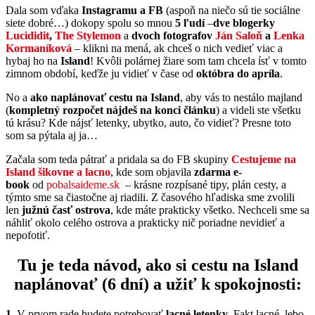
Dala som vďaka
Instagramu a FB
(aspoň na niečo sú tie sociálne
siete dobré…) dokopy spolu so mnou
5 ľudí
–
dve blogerky
Lucididit
,
The Stylemon
a
dvoch fotografov
Ján Saloň
a
Lenka
Kormaníková
– klikni na mená, ak chceš o nich vedieť viac a
hybaj ho na
Island
! Kvôli polárnej žiare som tam chcela ísť v tomto
zimnom období, keďže ju vidieť v čase od
októbra do apríla
.
No a
ako naplánovať cestu na Island
, aby vás to nestálo majland
(
kompletný rozpočet nájdeš na konci článku
) a videli ste všetku
tú krásu? Kde nájsť letenky, ubytko, auto, čo vidieť? Presne toto
som sa pýtala aj ja…
Začala som teda pátrať a pridala sa do FB skupiny
Cestujeme na
Island šikovne a lacno
, kde som objavila
zdarma e-
book
od
pobalsaideme.sk
– krásne rozpísané tipy, plán cesty, a
týmto sme sa čiastočne aj riadili. Z časového hľadiska sme zvolili
len
južnú časť ostrova
, kde máte prakticky všetko. Nechceli sme sa
náhliť okolo celého ostrova a prakticky nič poriadne nevidieť a
nepofotiť.
Tu je teda návod, ako si cestu na Island
naplánovať (6 dní) a užiť k spokojnosti:
1.
V prvom rade budete potrebovať
lacné letenky
. Fakt lacné, lebo