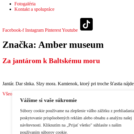
Fotogaléria
Kontakt a spolupráce
Facebook-f
Instagram
Pinterest
Youtube
Značka:
Amber museum
Za jantárom k Baltskému moru
Jantár. Dar slnka. Slzy mora. Kamienok, ktorý pri troche šťastia nájd
Všeobecné obchodné podmienky
•
Ochrana osobných údajov
Vážime si vaše súkromie
Súbory cookie používame na zlepšenie vášho zážitku z prehliadania
poskytovanie prispôsobených reklám alebo obsahu a analýzu našej
návštevnosti. Kliknutím na „Prijať všetko“ súhlasíte s naším
používaním súborov cookie.