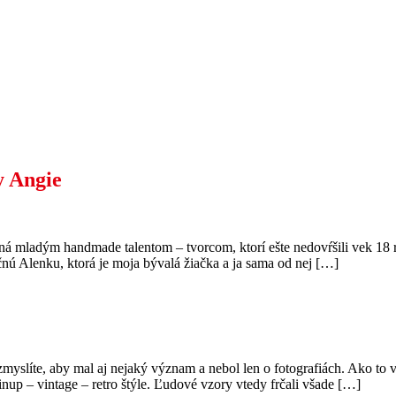
y Angie
 mladým handmade talentom – tvorcom, ktorí ešte nedovŕšili vek 18 roko
ú Alenku, ktorá je moja bývalá žiačka a ja sama od nej […]
zmyslíte, aby mal aj nejaký význam a nebol len o fotografiách. Ako to
nup – vintage – retro štýle. Ľudové vzory vtedy frčali všade […]