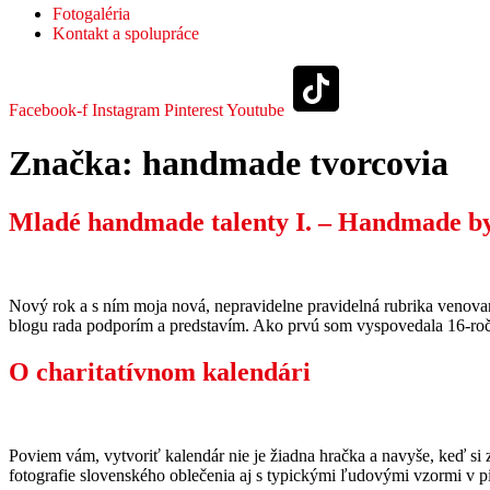
Fotogaléria
Kontakt a spolupráce
Facebook-f
Instagram
Pinterest
Youtube
Značka:
handmade tvorcovia
Mladé handmade talenty I. – Handmade b
Nový rok a s ním moja nová, nepravidelne pravidelná rubrika venovaná
blogu rada podporím a predstavím. Ako prvú som vyspovedala 16-ročn
O charitatívnom kalendári
Poviem vám, vytvoriť kalendár nie je žiadna hračka a navyše, keď si 
fotografie slovenského oblečenia aj s typickými ľudovými vzormi v pi