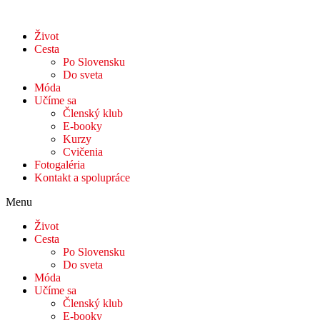
Život
Cesta
Po Slovensku
Do sveta
Móda
Učíme sa
Členský klub
E-booky
Kurzy
Cvičenia
Fotogaléria
Kontakt a spolupráce
Menu
Život
Cesta
Po Slovensku
Do sveta
Móda
Učíme sa
Členský klub
E-booky