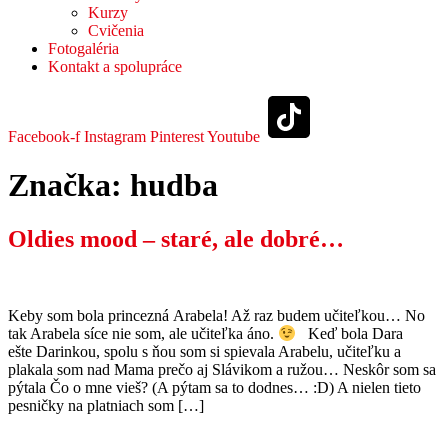
Kurzy
Cvičenia
Fotogaléria
Kontakt a spolupráce
Facebook-f
Instagram
Pinterest
Youtube
Značka:
hudba
Oldies mood – staré, ale dobré…
Keby som bola princezná Arabela! Až raz budem učiteľkou… No
tak Arabela síce nie som, ale učiteľka áno.
Keď bola Dara
ešte Darinkou, spolu s ňou som si spievala Arabelu, učiteľku a
plakala som nad Mama prečo aj Slávikom a ružou… Neskôr som sa
pýtala Čo o mne vieš? (A pýtam sa to dodnes… :D) A nielen tieto
pesničky na platniach som […]