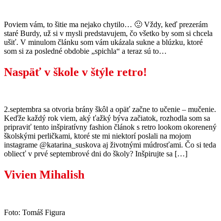
Poviem vám, to šitie ma nejako chytilo… 🙂 Vždy, keď prezerám
staré Burdy, už si v mysli predstavujem, čo všetko by som si chcela
ušiť. V minulom článku som vám ukázala sukne a blúzku, ktoré
som si za posledné obdobie „spichla“ a teraz sú to…
Naspäť v škole v štýle retro!
2.septembra sa otvoria brány škôl a opäť začne to učenie – mučenie.
Keďže každý rok viem, aký ťažký býva začiatok, rozhodla som sa
pripraviť tento inšpiratívny fashion článok s retro lookom okorenený
školskými perličkami, ktoré ste mi niektorí poslali na mojom
instagrame @katarina_suskova aj životnými múdrosťami. Čo si teda
obliecť v prvé septembrové dni do školy? Inšpirujte sa […]
Vivien Mihalish
Foto: Tomáš Figura