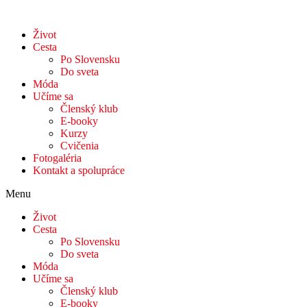
Život
Cesta
Po Slovensku
Do sveta
Móda
Učíme sa
Členský klub
E-booky
Kurzy
Cvičenia
Fotogaléria
Kontakt a spolupráce
Menu
Život
Cesta
Po Slovensku
Do sveta
Móda
Učíme sa
Členský klub
E-booky