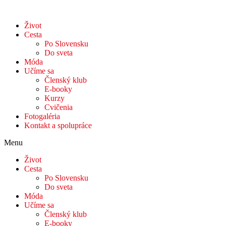
Život
Cesta
Po Slovensku
Do sveta
Móda
Učíme sa
Členský klub
E-booky
Kurzy
Cvičenia
Fotogaléria
Kontakt a spolupráce
Menu
Život
Cesta
Po Slovensku
Do sveta
Móda
Učíme sa
Členský klub
E-booky