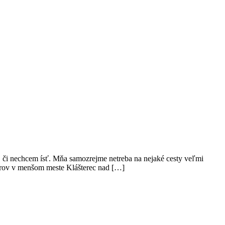
, či nechcem ísť. Mňa samozrejme netreba na nejaké cesty veľmi
Varov v menšom meste Klášterec nad […]