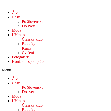
Život
Cesta
Po Slovensku
Do sveta
Móda
Učíme sa
Členský klub
E-booky
Kurzy
Cvičenia
Fotogaléria
Kontakt a spolupráce
Menu
Život
Cesta
Po Slovensku
Do sveta
Móda
Učíme sa
Členský klub
E-booky