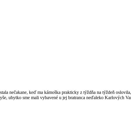
tala nečakane, keď ma kámoška prakticky z týždňa na týždeň oslovila
avyše, ubytko sme mali vybavené u jej bratranca neďaleko Karlových 