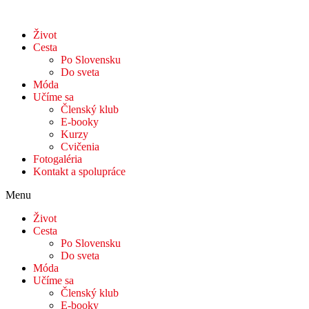
Život
Cesta
Po Slovensku
Do sveta
Móda
Učíme sa
Členský klub
E-booky
Kurzy
Cvičenia
Fotogaléria
Kontakt a spolupráce
Menu
Život
Cesta
Po Slovensku
Do sveta
Móda
Učíme sa
Členský klub
E-booky