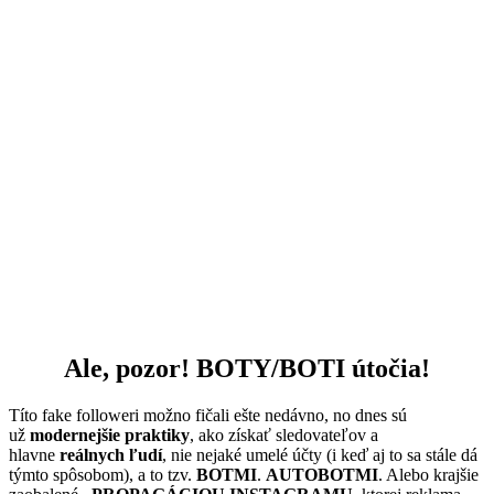
Ale, pozor! BOTY/BOTI útočia!
Títo fake followeri možno fičali ešte nedávno, no dnes sú
už
modernejšie praktiky
, ako získať sledovateľov a
hlavne
reálnych ľudí
, nie nejaké umelé účty (i keď aj to sa stále dá
týmto spôsobom), a to tzv.
BOTMI
.
AUTOBOTMI
. Alebo krajšie