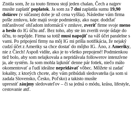
Zistila som, že za touto firmou stojí jeden chalan, Čech a najprv
musíte zaplatiť
poplatok
. Ja som za
7 dní
zaplatila sumu
19,90
dolárov
(v súčasnej dobe je už cena vyššia). Následne vám firma
pošle zmluvu, kde majú svoje podmienky, ako napr. dodržať
mlčanlivosť ohľadom informácií v zmluve,
zveriť
firme svoje
meno
a heslo
do IG účtu atď. Bez toho, aby ste im zverili svoje údaje do
účtu, to nepôjde. Firma sa totiž
musí napojiť
na váš účet paralelne s
vami. Po pripojení firmy na môj IG mi prišla notifikácia, že nejaký
cudzí účet z Ameriky sa chce dostať do môjho IG. Áno, z
Ameriky
,
nie z Čiech! Aspoň vidíte, ako je to všetko prepojené! Podmienkou
tiež bolo, aby som nelajkovala a nepridávala followerov intenzívne
ja, ale systém. Ja som mohla lajknúť denne pár fotiek, niečo málo
okomentovať a ľudí ideálne
nepridávať
vôbec. Môžete si zadať
lokality, z ktorých chcete, aby vám pribúdali sledovatelia (ja som si
zadala Slovensko, Česko, Poľsko) a takisto musíte
upresniť
záujmy
sledovateľov – či sa jedná o módu, krásu, lifestyle,
cestovanie atď.