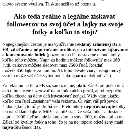
takýto systém využíva. Tí skúsenejší to už poznajú.
Ako teda reálne a legálne získavať
followerov na svoj účet a lajky na svoje
fotky a koľko to stojí?
Najlegálnejšou cestou je asi využívanie
reklamy zriadenej IG a
FB
,
zdieľanie a odporúčanie profilov
, no a
intenzívne lajkovanie
a komentovanie fotiek
(pozor, tu má IG nastavené denné limity,
koľko toho môžete. Napr. za hodinu môžete follownúť max
160
ľudí, celkovo môžete sledovať max
7500
ľudí. Rozdať
môžete
350
lajkov za hodinu. Ak toho dávate viac, instagramový
systém môže váš účet vyhodnotiť ako
spam
a bloknúť vás).
Za reklamu na IG a FB sa, samozrejme,
platí
. Záleží od počtu dní,
ako dlho chcete inzerovať danú fotku alebo profil, aj od rozpočtu,
koľko chcete na daný deň
investovať
peňazí. Vždy vám ukáže,
koľko cca ľudí „zasiahne“ vaša reklama. Či vám váš príspevok
ľudia lajknú, to už je druhá vec. Preto nikdy
neporovnávajte
fotky
len na základe lajkov. Môže sa totiž stať, že vaša fotka sa dostane
napr. k 1000 ľuďom, ale lajkne vám ju sotva 200, možno ani to nie.
Záleží od kvality fotky a toho, čo je na nej (sporo odeté ženy majú
najväčšiu
šancu :D).