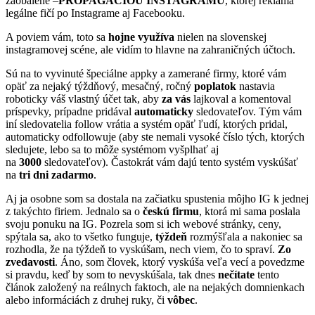
zaobalené –
PROPAGÁCIOU INSTAGRAMU
, ktorej reklama
legálne fičí po Instagrame aj Facebooku.
A poviem vám, toto sa
hojne využíva
nielen na slovenskej
instagramovej scéne, ale vidím to hlavne na zahraničných účtoch.
Sú na to vyvinuté špeciálne appky a zamerané firmy, ktoré vám
opäť za nejaký týždňový, mesačný, ročný
poplatok
nastavia
roboticky váš vlastný účet tak, aby
za vás
lajkoval a komentoval
príspevky, prípadne pridával
automaticky
sledovateľov. Tým vám
iní sledovatelia follow vrátia a systém opäť ľudí, ktorých pridal,
automaticky odfollowuje (aby ste nemali vysoké číslo tých, ktorých
sledujete, lebo sa to môže systémom vyšplhať aj
na
3000
sledovateľov). Častokrát vám dajú tento systém vyskúšať
na
tri dni zadarmo
.
Aj ja osobne som sa dostala na začiatku spustenia môjho IG k jednej
z takýchto firiem. Jednalo sa o
českú firmu
, ktorá mi sama poslala
svoju ponuku na IG. Pozrela som si ich webové stránky, ceny,
spýtala sa, ako to všetko funguje,
týždeň
rozmýšľala a nakoniec sa
rozhodla, že na týždeň to vyskúšam, nech viem, čo to spraví.
Zo
zvedavosti
. Áno, som človek, ktorý vyskúša veľa vecí a povedzme
si pravdu, keď by som to nevyskúšala, tak dnes
nečítate
tento
článok založený na reálnych faktoch, ale na nejakých domnienkach
alebo informáciách z druhej ruky, či
vôbec
.