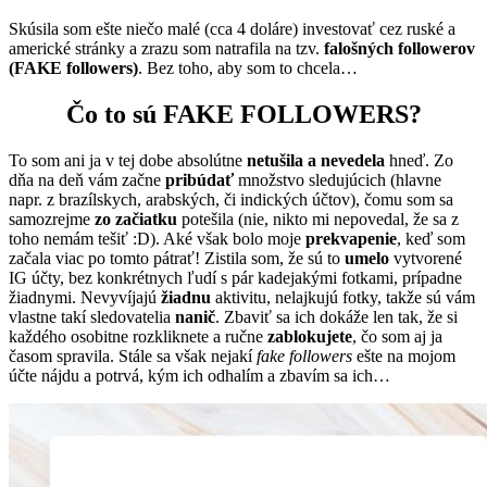
Skúsila som ešte niečo malé (cca 4 doláre) investovať cez ruské a
americké stránky a zrazu som natrafila na tzv.
falošných followerov
(FAKE followers)
. Bez toho, aby som to chcela…
Čo to sú FAKE FOLLOWERS?
To som ani ja v tej dobe absolútne
netušila a nevedela
hneď. Zo
dňa na deň vám začne
pribúdať
množstvo sledujúcich (hlavne
napr. z brazílskych, arabských, či indických účtov), čomu som sa
samozrejme
zo začiatku
potešila (nie, nikto mi nepovedal, že sa z
toho nemám tešiť :D). Aké však bolo moje
prekvapenie
, keď som
začala viac po tomto pátrať! Zistila som, že sú to
umelo
vytvorené
IG účty, bez konkrétnych ľudí s pár kadejakými fotkami, prípadne
žiadnymi. Nevyvíjajú
žiadnu
aktivitu, nelajkujú fotky, takže sú vám
vlastne takí sledovatelia
nanič
. Zbaviť sa ich dokáže len tak, že si
každého osobitne rozkliknete a ručne
zablokujete
, čo som aj ja
časom spravila. Stále sa však nejakí
fake followers
ešte na mojom
účte nájdu a potrvá, kým ich odhalím a zbavím sa ich…