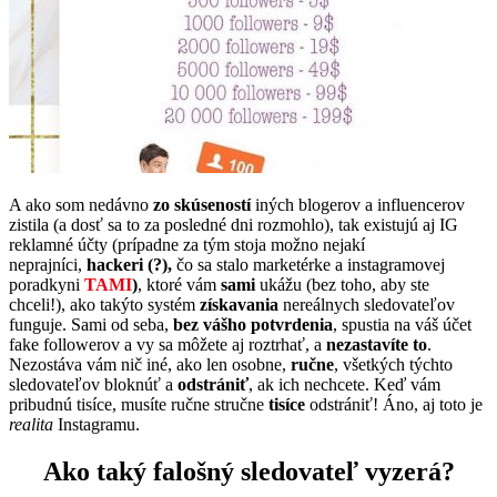
A ako som nedávno
zo skúseností
iných blogerov a influencerov
zistila (a dosť sa to za posledné dni rozmohlo), tak existujú aj IG
reklamné účty (prípadne za tým stoja možno nejakí
neprajníci,
hackeri (?),
čo sa stalo marketérke a instagramovej
poradkyni
TAMI
)
, ktoré vám
sami
ukážu (bez toho, aby ste
chceli!), ako takýto systém
získavania
nereálnych sledovateľov
funguje. Sami od seba,
bez vášho potvrdenia
, spustia na váš účet
fake followerov a vy sa môžete aj roztrhať, a
nezastavíte to
.
Nezostáva vám nič iné, ako len osobne,
ručne
, všetkých týchto
sledovateľov bloknúť a
odstrániť
, ak ich nechcete. Keď vám
pribudnú tisíce, musíte ručne stručne
tisíce
odstrániť! Áno, aj toto je
realita
Instagramu.
Ako taký falošný sledovateľ vyzerá?