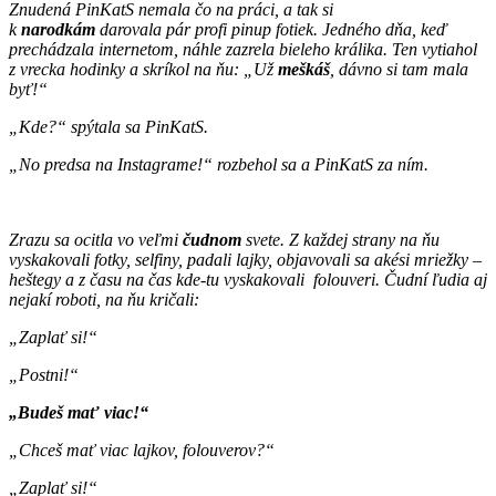
Znudená PinKatS nemala čo na práci, a tak si
k
narodkám
darovala pár profi pinup fotiek. Jedného dňa, keď
prechádzala internetom, náhle zazrela bieleho králika. Ten vytiahol
z vrecka hodinky a skríkol na ňu: „Už
meškáš
, dávno si tam mala
byť!“
„Kde?“ spýtala sa PinKatS.
„No predsa na Instagrame!“ rozbehol sa a PinKatS za ním.
Zrazu sa ocitla vo veľmi
čudnom
svete. Z každej strany na ňu
vyskakovali fotky, selfiny, padali lajky, objavovali sa akési mriežky –
heštegy a z času na čas kde-tu vyskakovali folouveri. Čudní ľudia aj
nejakí roboti, na ňu kričali:
„Zaplať si!“
„Postni!“
„Budeš mať viac!“
„Chceš mať viac lajkov, folouverov?“
„Zaplať si!“