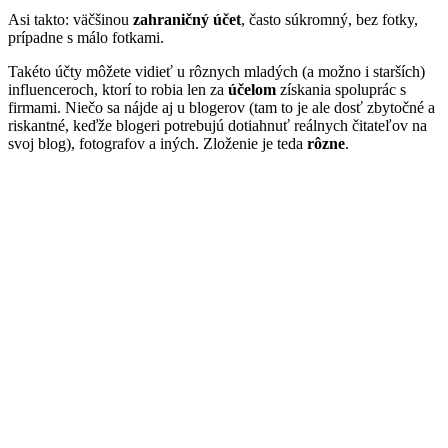
Asi takto: väčšinou
zahraničný účet
, často súkromný, bez fotky,
prípadne s málo fotkami.
Takéto účty môžete vidieť u rôznych mladých (a možno i starších)
influenceroch, ktorí to robia len za
účelom
získania spoluprác s
firmami. Niečo sa nájde aj u blogerov (tam to je ale dosť zbytočné a
riskantné, keďže blogeri potrebujú dotiahnuť reálnych čitateľov na
svoj blog), fotografov a iných. Zloženie je teda
rôzne
.