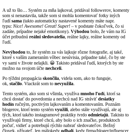
A už to šlo… Systém za mňa lajkoval, pridával followerov, komenty
som si nenastavila, takže som si mohla komentovať fotky iných
ľudí
sama
(takto automaticky nastavené komenty máte napr.
typu:
Nice! Awesome! Great! Super!
– v podstate čokoľvek, čo si
zadáte, prípadne nejaké emotikony).
Výhodou
bolo, že vám na IG
účet pribudnú
reálni sledovatelia
, reálne lajky, reálne komenty od
ľudí.
Nevýhodou
to, že systém za vás lajkuje rôzne fotografie, aj také,
ktoré s vaším zameraním vôbec nesúvisia, prípadne také, čo by ste
vy sami v živote nelajkli. 😀 Takisto pridával ľudí, ktorých by ste
možno na svojom účte
nechceli
.
Po týždni propagácia
skončila
, videla som, ako to funguje,
ok,
stačilo
. Viackrát som to
nevyužila
.
Tento systém, ako som si všimla, využíva
mnoho ľudí
, ktorí sa
chcú dostať do povedomia a nechcú nad IG stráviť
desiatky
hodín
ručným, poctivým lajkovaním a komentovaním. Poznám
blogerov, ktorí tento systém
využili
, alebo stále využívajú, ale aj
tých, ktorí takéto instagramové praktiky tvrdo
odmietajú
. Takisto to
využívajú firmy, ktoré chcú, aby bolo o ich značke, produktoch
počuť, vidieť a potrebujú rýchlo nabrať sledovateľov. Bežný
človek, užívateľ, len málokedy
odhalí
, kedy firma/bloger/influencer