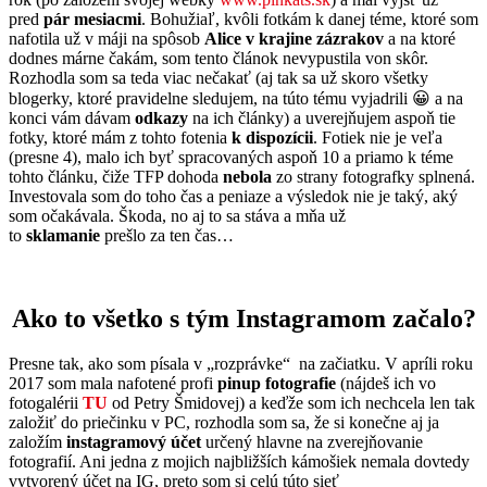
pred
pár mesiacmi
. Bohužiaľ, kvôli fotkám k danej téme, ktoré som
nafotila už v máji na spôsob
Alice v krajine zázrakov
a na ktoré
dodnes márne čakám, som tento článok nevypustila von skôr.
Rozhodla som sa teda viac nečakať (aj tak sa už skoro všetky
blogerky, ktoré pravidelne sledujem, na túto tému vyjadrili 😀 a na
konci vám dávam
odkazy
na ich články) a uverejňujem aspoň tie
fotky, ktoré mám z tohto fotenia
k dispozícii
. Fotiek nie je veľa
(presne 4), malo ich byť spracovaných aspoň 10 a priamo k téme
tohto článku, čiže TFP dohoda
nebola
zo strany fotografky splnená.
Investovala som do toho čas a peniaze a výsledok nie je taký, aký
som očakávala. Škoda, no aj to sa stáva a mňa už
to
sklamanie
prešlo za ten čas…
Ako to všetko s tým Instagramom začalo?
Presne tak, ako som písala v „rozprávke“ na začiatku. V apríli roku
2017 som mala nafotené profi
pinup fotografie
(nájdeš ich vo
fotogalérii
TU
od Petry Šmidovej) a keďže som ich nechcela len tak
založiť do priečinku v PC, rozhodla som sa, že si konečne aj ja
založím
instagramový účet
určený hlavne na zverejňovanie
fotografií. Ani jedna z mojich najbližších kámošiek nemala dovtedy
vytvorený účet na IG, preto som si celú túto sieť