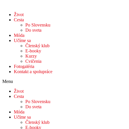
Život
Cesta
Po Slovensku
Do sveta
Móda
Učíme sa
Členský klub
E-booky
Kurzy
Cvičenia
Fotogaléria
Kontakt a spolupráce
Menu
Život
Cesta
Po Slovensku
Do sveta
Móda
Učíme sa
Členský klub
E-booky