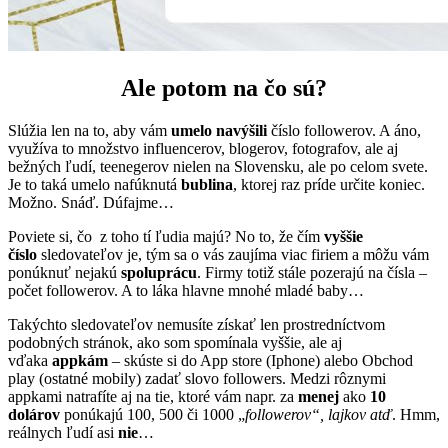
Ale potom na čo sú?
Slúžia len na to, aby vám
umelo navýšili
číslo followerov. A áno,
využíva to množstvo influencerov, blogerov, fotografov, ale aj
bežných ľudí, teenegerov nielen na Slovensku, ale po celom svete.
Je to taká umelo nafúknutá
bublina
, ktorej raz príde určite koniec.
Možno. Snáď. Dúfajme…
Poviete si, čo z toho tí ľudia majú? No to, že čím
vyššie
číslo
sledovateľov je, tým sa o vás zaujíma viac firiem a môžu vám
ponúknuť nejakú
spoluprácu
. Firmy totiž stále pozerajú na čísla –
počet followerov. A to láka hlavne mnohé mladé baby…
Takýchto sledovateľov nemusíte získať len prostredníctvom
podobných stránok, ako som spomínala vyššie, ale aj
vďaka
appkám
– skúste si do App store (Iphone) alebo Obchod
play (ostatné mobily) zadať slovo followers. Medzi rôznymi
appkami natrafíte aj na tie, ktoré vám napr. za
menej
ako
10
dolárov
ponúkajú 100, 500 či 1000 „
followerov“, lajkov atď
. Hmm,
reálnych ľudí asi
nie
…