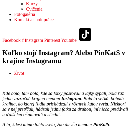
Kurzy
Cvičenia
Fotogaléria
Kontakt a spolupráce
Facebook-f
Instagram
Pinterest
Youtube
Koľko stojí Instagram? Alebo PinKatS v
krajine Instagramu
Život
Kde bolo, tam bolo, kde sa fotky postovali a lajky sypali, bola raz
jedna zázračná krajina menom
Instagram
. Bola to veľká, bohatá
krajina, do ktorej ľudia prichádzali z rôznych kútov
sveta
. Niektorí
sa v nej pretŕčali, hádzali jednu fotku za druhou, iní niečo predávali
a ďalší len očumovali a sliedili.
A tu, kdesi mimo tohto sveta, žilo dievča menom
PinKatS
.