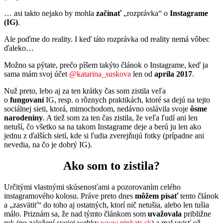
… asi takto nejako by mohla
začínať
„rozprávka“ o
Instagrame
(IG)
.
Ale poďme do reality. I keď táto rozprávka od reality nemá vôbec
ďaleko…
Možno sa pýtate, prečo píšem takýto článok o Instagrame, keď ja
sama mám svoj účet
@katarina_suskova
len od
apríla 2017
.
Nuž preto, lebo aj za ten krátky čas som zistila veľa
o
fungovaní
IG, resp. o rôznych praktikách, ktoré sa dejú na tejto
sociálnej sieti, ktorá, mimochodom, nedávno oslávila svoje
ôsme
narodeniny
. A tiež som za ten čas zistila, že veľa ľudí ani len
netuší, čo všetko sa na takom Instagrame deje a berú ju len ako
jednu z ďalších sietí, kde si ľudia zverejňujú fotky (prípadne ani
nevedia, na čo je dobrý IG).
Ako som to zistila?
Určitými vlastnými skúsenosťami a pozorovaním celého
instagramového kolosu. Práve preto dnes
môžem písať
tento článok
a „zasvätiť“ do toho aj ostatných, ktorí nič netušia, alebo len tušia
málo. Priznám sa, že nad týmto článkom som
uvažovala
približne
rok (po založení svojej webky
www.pinkats.sk
) a mal vyjsť už