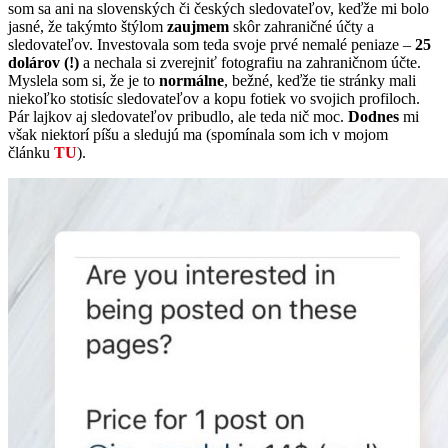
som sa ani na slovenských či českých sledovateľov, keďže mi bolo
jasné, že takýmto štýlom
zaujmem
skôr zahraničné účty a
sledovateľov. Investovala som teda svoje prvé nemalé peniaze –
25
dolárov (!)
a nechala si zverejniť fotografiu na zahraničnom účte.
Myslela som si, že je to
normálne
, bežné, keďže tie stránky mali
niekoľko stotisíc sledovateľov a kopu fotiek vo svojich profiloch.
Pár lajkov aj sledovateľov pribudlo, ale teda nič moc.
Dodnes
mi
však niektorí píšu a sledujú ma (spomínala som ich v mojom
článku
TU
).