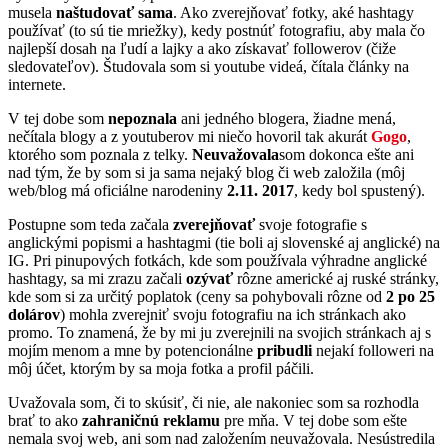
musela
naštudovať sama
. Ako zverejňovať fotky, aké hashtagy
používať (to sú tie mriežky), kedy postnúť fotografiu, aby mala čo
najlepší dosah na ľudí a lajky a ako získavať followerov (čiže
sledovateľov). Študovala som si youtube videá, čítala články na
internete.
V tej dobe som
nepoznala
ani jedného blogera, žiadne mená,
nečítala blogy a z youtuberov mi niečo hovoril tak akurát
Gogo
,
ktorého som poznala z telky.
Neuvažovala
som dokonca ešte ani
nad tým, že by som si ja sama nejaký blog či web založila (môj
web/blog má oficiálne narodeniny
2.11. 2017
, kedy bol spustený).
Postupne som teda začala
zverejňovať
svoje fotografie s
anglickými popismi a hashtagmi (tie boli aj slovenské aj anglické) na
IG. Pri pinupových fotkách, kde som používala výhradne anglické
hashtagy, sa mi zrazu začali
ozývať
rôzne americké aj ruské stránky,
kde som si za určitý poplatok (ceny sa pohybovali rôzne od
2 po 25
dolárov
) mohla zverejniť svoju fotografiu na ich stránkach ako
promo. To znamená, že by mi ju zverejnili na svojich stránkach aj s
mojím menom a mne by potencionálne
pribudli
nejakí followeri na
môj účet, ktorým by sa moja fotka a profil páčili.
Uvažovala som, či to skúsiť, či nie, ale nakoniec som sa rozhodla
brať to ako
zahraničnú reklamu
pre mňa. V tej dobe som ešte
nemala svoj web, ani som nad založením neuvažovala. Nesústredila