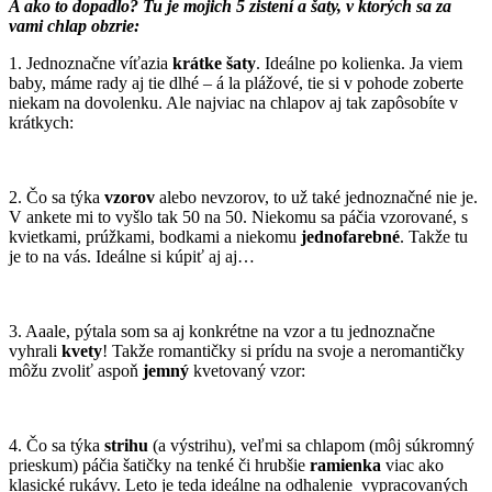
A ako to dopadlo? Tu je mojich 5 zistení a šaty, v ktorých sa za
vami chlap obzrie:
1. Jednoznačne víťazia
krátke šaty
. Ideálne po kolienka. Ja viem
baby, máme rady aj tie dlhé – á la plážové, tie si v pohode zoberte
niekam na dovolenku. Ale najviac na chlapov aj tak zapôsobíte v
krátkych:
2. Čo sa týka
vzorov
alebo nevzorov, to už také jednoznačné nie je.
V ankete mi to vyšlo tak 50 na 50. Niekomu sa páčia vzorované, s
kvietkami, prúžkami, bodkami a niekomu
jednofarebné
. Takže tu
je to na vás. Ideálne si kúpiť aj aj…
3. Aaale, pýtala som sa aj konkrétne na vzor a tu jednoznačne
vyhrali
kvety
! Takže romantičky si prídu na svoje a neromantičky
môžu zvoliť aspoň
jemný
kvetovaný vzor:
4. Čo sa týka
strihu
(a výstrihu), veľmi sa chlapom (môj súkromný
prieskum) páčia šatičky na tenké či hrubšie
ramienka
viac ako
klasické rukávy. Leto je teda ideálne na odhalenie vypracovaných