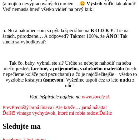
(a mojich nevypracovaných) ramien…
Výstrih
voľte tak akurát!
Veď nemusia hneď všetko vidieť na prvý kuk!
5. No a nakoniec som sa pýtala špeciálne na
B O D K Y
. Tie na
šatách, prirodzene… A odpoveď? Takmer 100%, že
ÁNO
! Tak
smelo sa vybodkovať:
Tak čo, baby, vybrali ste si? Určite sa nebojte nahodiť na seba
niečo
pestré, farebné, z príjemného, vzdušného materiálu
(nech
nepečieme koláče pod pazuchami) a čo je najdôležitejšie – všetko to
vyzdobte krásnym
úsmevom
! Vyžeňme aspoň cez to leto
nudu
z
ulíc!
Viac inšpirácie nájdete na
www.lovely.sk
Prev
Predošlý
Jarná únava? Ale kdeže… jarná nálada!
Ďalší
5 vintage vychytávok, ktoré mi robia radosť
Ďalšie
Sledujte ma
Facebook-f
Instagram