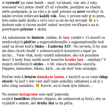
si
vytriediť
po zime šatník – staré, vyťahané, viac ako 2 roky
nenosené veci pekne zbaliť (či už vyhodíte, použijete na charitu
alebo podarujete, je na vás) a je opäť priestor na
nové
vecičky! Ja
takúto revíziu robievam
každý rok
. Áno, v prvom rade je to preto,
lebo mám malú skriňu a veľa vecí sa mi do nej nevojde
a v
druhom rade si chcem urobiť radosť novými vecičkami a na to
potrebujem
priestor
v skrini.
Ak nakukneme do
histórie
, zistíme, že
šaty
vznikli v 15.storočí zo
stredovekých
plášťov
a najprezdobenejšie a najpompéznejšie boli
snáď na dvore kráľa
Slnko – Ľudovíta XIV
. No neviem, či by sme
ale dnes chceli chodiť v zošnurovaných korzetoch a lapať po
dychu… Viete však, kedy vznikli minisukne, ako ich poznáme
dnes? A kedy ženy mohli nosiť konečne
krátke šaty
– minišaty? V
mojich obľúbených
sixties
– v 60. rokoch minulého storočia.
Hippies, minisukne, bikiny, áách…no ale dosť bolo nostalgie.
Poďme teda k
letným
dámskym šatám
, v ktorých sa za vami
chlap
obzrie
! Aj keď v lete vám stačí málo pokožky odhalenej a už je z
toho chlap namäkko.
Ktovie, asi to bude tým slnkom…
Na mojom
instagrame
som opäť poprosila
svojich
fanúšikov
(hlavne chlapov, ale zahlasovali aj ženy), aby sa
vyjadrili v ankete, aké
druhy šiat
sa im páčia.