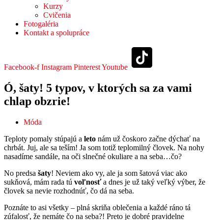
Kurzy
Cvičenia
Fotogaléria
Kontakt a spolupráce
Facebook-f
Instagram
Pinterest
Youtube
Ó, šaty! 5 typov, v ktorých sa za vami
chlap obzrie!
Móda
Teploty pomaly stúpajú a
leto
nám už čoskoro začne dýchať na
chrbát. Juj, ale sa teším! Ja som totiž teplomilný človek. Na nohy
nasadíme sandále, na oči slnečné okuliare a na seba…čo?
No predsa
šaty
! Neviem ako vy, ale ja som šatová viac ako
sukňová, mám rada tú
voľnosť
a dnes je už taký veľký výber, že
človek sa nevie rozhodnúť, čo dá na seba.
Poznáte to asi všetky – plná skriňa oblečenia a každé ráno tá
zúfalosť, že nemáte čo na seba?! Preto je dobré pravidelne