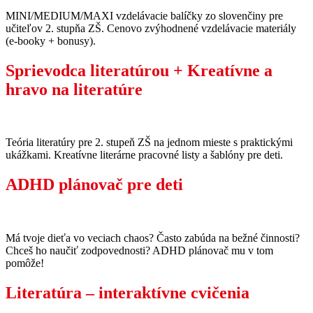
MINI/MEDIUM/MAXI vzdelávacie balíčky zo slovenčiny pre
učiteľov 2. stupňa ZŠ. Cenovo zvýhodnené vzdelávacie materiály
(e-booky + bonusy).
Sprievodca literatúrou + Kreatívne a
hravo na literatúre
Teória literatúry pre 2. stupeň ZŠ na jednom mieste s praktickými
ukážkami. Kreatívne literárne pracovné listy a šablóny pre deti.
ADHD plánovač pre deti
Má tvoje dieťa vo veciach chaos? Často zabúda na bežné činnosti?
Chceš ho naučiť zodpovednosti? ADHD plánovač mu v tom
pomôže!
Literatúra – interaktívne cvičenia