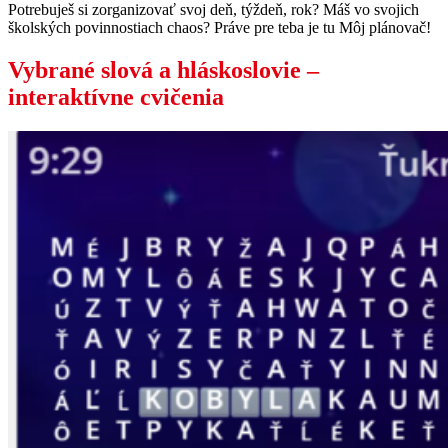
Potrebuješ si zorganizovať svoj deň, týždeň, rok? Máš vo svojich
školských povinnostiach chaos? Práve pre teba je tu Môj plánovač!
Vybrané slová a hláskoslovie –
interaktívne cvičenia