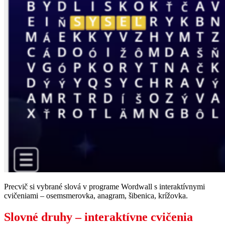
Precvič si vybrané slová v programe Wordwall s interaktívnymi
cvičeniami – osemsmerovka, anagram, šibenica, krížovka.
Slovné druhy – interaktívne cvičenia