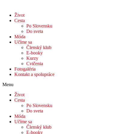
Život
Cesta
Po Slovensku
Do sveta
Móda
Učíme sa
Členský klub
E-booky
Kurzy
Cvičenia
Fotogaléria
Kontakt a spolupráce
Menu
Život
Cesta
Po Slovensku
Do sveta
Móda
Učíme sa
Členský klub
E-booky